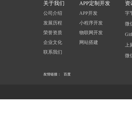
关于我们
APP定制开发
资
公司介绍
APP开发
发展历程
小程序开发
荣誉资质
物联网开发
企业文化
网站搭建
联系我们
友情链接：
百度