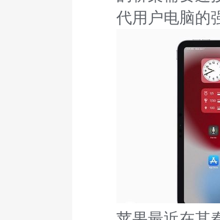
代用户电脑的
苹果最近在其春季